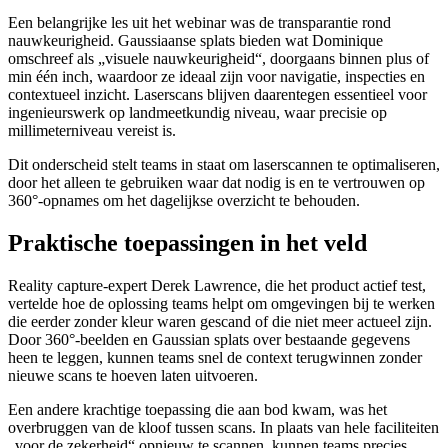
Een belangrijke les uit het webinar was de transparantie rond
nauwkeurigheid. Gaussiaanse splats bieden wat Dominique
omschreef als „visuele nauwkeurigheid“, doorgaans binnen plus of
min één inch, waardoor ze ideaal zijn voor navigatie, inspecties en
contextueel inzicht. Laserscans blijven daarentegen essentieel voor
ingenieurswerk op landmeetkundig niveau, waar precisie op
millimeterniveau vereist is.
Dit onderscheid stelt teams in staat om laserscannen te optimaliseren,
door het alleen te gebruiken waar dat nodig is en te vertrouwen op
360°-opnames om het dagelijkse overzicht te behouden.
Praktische toepassingen in het veld
Reality capture-expert Derek Lawrence, die het product actief test,
vertelde hoe de oplossing teams helpt om omgevingen bij te werken
die eerder zonder kleur waren gescand of die niet meer actueel zijn.
Door 360°-beelden en Gaussian splats over bestaande gegevens
heen te leggen, kunnen teams snel de context terugwinnen zonder
nieuwe scans te hoeven laten uitvoeren.
Een andere krachtige toepassing die aan bod kwam, was het
overbruggen van de kloof tussen scans. In plaats van hele faciliteiten
„voor de zekerheid“ opnieuw te scannen, kunnen teams precies