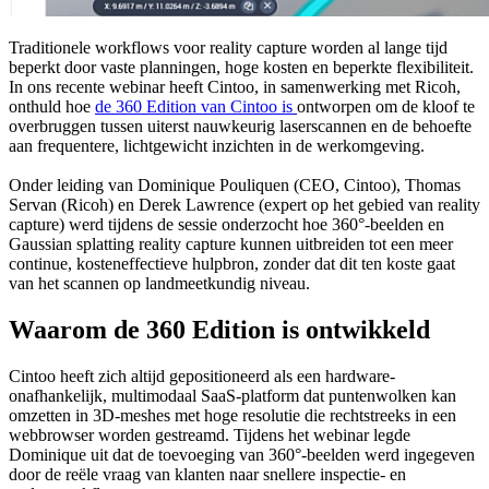
Traditionele workflows voor reality capture worden al lange tijd
beperkt door vaste planningen, hoge kosten en beperkte flexibiliteit.
In ons recente webinar heeft Cintoo, in samenwerking met Ricoh,
onthuld hoe
de 360 Edition van Cintoo is
ontworpen om de kloof te
overbruggen tussen uiterst nauwkeurig laserscannen en de behoefte
aan frequentere, lichtgewicht inzichten in de werkomgeving.
Onder leiding van Dominique Pouliquen (CEO, Cintoo), Thomas
Servan (Ricoh) en Derek Lawrence (expert op het gebied van reality
capture) werd tijdens de sessie onderzocht hoe 360°-beelden en
Gaussian splatting reality capture kunnen uitbreiden tot een meer
continue, kosteneffectieve hulpbron, zonder dat dit ten koste gaat
van het scannen op landmeetkundig niveau.
Waarom de 360 Edition is ontwikkeld
Cintoo heeft zich altijd gepositioneerd als een hardware-
onafhankelijk, multimodaal SaaS-platform dat puntenwolken kan
omzetten in 3D-meshes met hoge resolutie die rechtstreeks in een
webbrowser worden gestreamd. Tijdens het webinar legde
Dominique uit dat de toevoeging van 360°-beelden werd ingegeven
door de reële vraag van klanten naar snellere inspectie- en