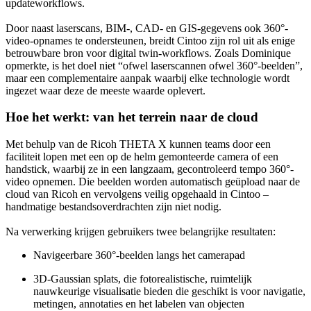
updateworkflows.
Door naast laserscans, BIM-, CAD- en GIS-gegevens ook 360°-
video-opnames te ondersteunen, breidt Cintoo zijn rol uit als enige
betrouwbare bron voor digital twin-workflows. Zoals Dominique
opmerkte, is het doel niet “ofwel laserscannen ofwel 360°-beelden”,
maar een complementaire aanpak waarbij elke technologie wordt
ingezet waar deze de meeste waarde oplevert.
Hoe het werkt: van het terrein naar de cloud
Met behulp van de Ricoh THETA X kunnen teams door een
faciliteit lopen met een op de helm gemonteerde camera of een
handstick, waarbij ze in een langzaam, gecontroleerd tempo 360°-
video opnemen. Die beelden worden automatisch geüpload naar de
cloud van Ricoh en vervolgens veilig opgehaald in Cintoo –
handmatige bestandsoverdrachten zijn niet nodig.
Na verwerking krijgen gebruikers twee belangrijke resultaten:
Navigeerbare 360°-beelden langs het camerapad
3D-Gaussian splats, die fotorealistische, ruimtelijk
nauwkeurige visualisatie bieden die geschikt is voor navigatie,
metingen, annotaties en het labelen van objecten