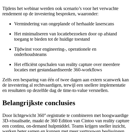
Tijdens het webinar werden ook scenario’s voor het verwachte
rendement op de investering besproken, waaronder:
Vermindering van ongeplande of herhaalde laserscans
Het minimaliseren van locatiebezoeken door op afstand
toegang te bieden tot de huidige toestand
Tijdwinst voor engineering-, operationele en
onderhoudsteams
Het efficiënt opschalen van reality capture over meerdere
locaties met gestandaardiseerde 360-workflows
Zelfs een besparing van één of twee dagen aan extern scanwerk kan
de investering al rechtvaardigen, terwijl een snellere implementatie
en resultaten op dezelfde dag de time-to-value versnellen.
Belangrijkste conclusies
Door lichtgewicht 360°-registratie te combineren met hoogwaardige
3D-visualisatie, maakt de 360 Edition van Cintoo van reality capture
een continu, on-demand hulpmiddel. Teams krijgen sneller inzicht,
werken beter samen en kunnen met meer vertrouwen beslissingen