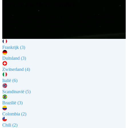
Service partners scannen
Cintoo wordt wereldwijd door meer dan 100 laserscanbedrijven
gebruikt. Op zoek naar scanservices in uw regio? Neem gerust
contact met ons op en we brengen je in contact met de
dichtstbijzijnde dienstverlener.
Frankrijk (3)
Duitsland (3)
Zwitserland (4)
Italië (6)
Scandinavië (5)
Brazilië (3)
Colombia (2)
Chili (2)