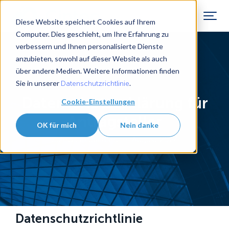
Diese Website speichert Cookies auf Ihrem
Computer. Dies geschieht, um Ihre Erfahrung zu
verbessern und Ihnen personalisierte Dienste
anzubieten, sowohl auf dieser Website als auch
über andere Medien. Weitere Informationen finden
Sie in unserer
.
Datenschutzrichtlinie
Datenschutzerklärung für
Cookie-Einstellungen
Antragsteller
OK für mich
Nein danke
Zuletzt aktualisiert im August 2024
Datenschutzrichtlinie