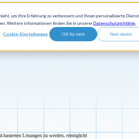
odukt
Lösungen
Kunden
Show submenu for Lernzentru
ieht, um Ihre Erfahrung zu verbessern und Ihnen personalisierte Diens
en. Weitere Informationen finden Sie in unserer
Datenschutzrichtlinie
.
men
Unternehmen
Cookie-Einstellungen
OK für mich
Nein danke
ud-basierten Lösungen zu werden, ermöglicht