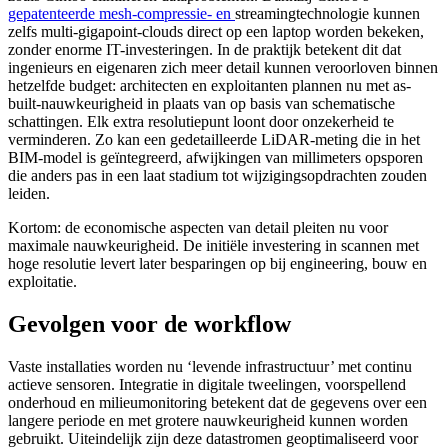
gepatenteerde mesh-compressie- en
streamingtechnologie kunnen
zelfs multi-gigapoint-clouds direct op een laptop worden bekeken,
zonder enorme IT-investeringen. In de praktijk betekent dit dat
ingenieurs en eigenaren zich meer detail kunnen veroorloven binnen
hetzelfde budget: architecten en exploitanten plannen nu met as-
built-nauwkeurigheid in plaats van op basis van schematische
schattingen. Elk extra resolutiepunt loont door onzekerheid te
verminderen. Zo kan een gedetailleerde LiDAR-meting die in het
BIM-model is geïntegreerd, afwijkingen van millimeters opsporen
die anders pas in een laat stadium tot wijzigingsopdrachten zouden
leiden.
Kortom: de economische aspecten van detail pleiten nu voor
maximale nauwkeurigheid. De initiële investering in scannen met
hoge resolutie levert later besparingen op bij engineering, bouw en
exploitatie.
Gevolgen voor de workflow
Vaste installaties worden nu ‘levende infrastructuur’ met continu
actieve sensoren. Integratie in digitale tweelingen, voorspellend
onderhoud en milieumonitoring betekent dat de gegevens over een
langere periode en met grotere nauwkeurigheid kunnen worden
gebruikt. Uiteindelijk zijn deze datastromen geoptimaliseerd voor