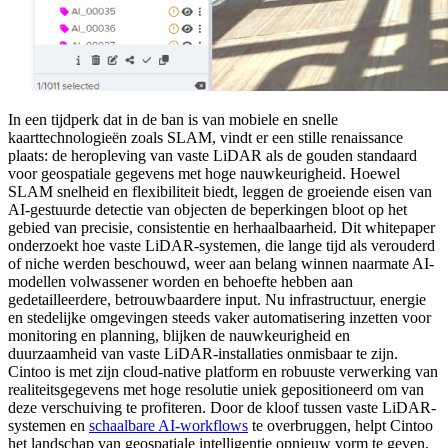
In een tijdperk dat in de ban is van mobiele en snelle
kaarttechnologieën zoals SLAM, vindt er een stille renaissance
plaats: de heropleving van vaste LiDAR als de gouden standaard
voor geospatiale gegevens met hoge nauwkeurigheid. Hoewel
SLAM snelheid en flexibiliteit biedt, leggen de groeiende eisen van
AI-gestuurde detectie van objecten de beperkingen bloot op het
gebied van precisie, consistentie en herhaalbaarheid. Dit whitepaper
onderzoekt hoe vaste LiDAR-systemen, die lange tijd als verouderd
of niche werden beschouwd, weer aan belang winnen naarmate AI-
modellen volwassener worden en behoefte hebben aan
gedetailleerdere, betrouwbaardere input. Nu infrastructuur, energie
en stedelijke omgevingen steeds vaker automatisering inzetten voor
monitoring en planning, blijken de nauwkeurigheid en
duurzaamheid van vaste LiDAR-installaties onmisbaar te zijn.
Cintoo is met zijn cloud-native platform en robuuste verwerking van
realiteitsgegevens met hoge resolutie uniek gepositioneerd om van
deze verschuiving te profiteren. Door de kloof tussen vaste LiDAR-
systemen en
schaalbare AI-workflows
te overbruggen, helpt Cintoo
het landschap van geospatiale intelligentie opnieuw vorm te geven,