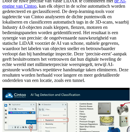
Door de ruwe precisie van vaste LiDAR te combineren met
de AI-
engine van Cintoo
, kan elk object in de scène automatisch worden
gedetecteerd en geclassificeerd. De deep-learning-tools voor
tagdetectie van Cintoo analyseren de dichte puntenwolk en
lokaliseren en classificeren automatisch tags in de 3D-scans, waarbij
Industry 4.0-objecten zoals kleppen, flenzen, motoren en
bedieningspanelen worden geïdentificeerd. Het resultaat is een
synergie van precisie: de ongeëvenaarde nauwkeurigheid van
statische LiDAR voorziet de AI van schone, stabiele gegevens,
waardoor het labelen van objecten sneller en betrouwbaarder
verloopt dan bij handmatige inspectie. Deze ‘precisie-eerst’-aanpak
geeft besluitvormers het vertrouwen dat hun digitale tweeling de
echte wereld met millimeterprecisie weerspiegelt, terwijl AI-
gestuurde workflows repetitieve handmatige taken elimineren. Deze
resultaten worden herhaald voor langere en meer gedetailleerde
onderdelen van een locatie, zoals een tunnel.