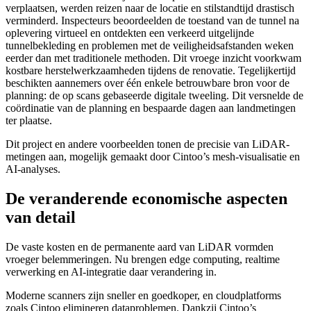
verplaatsen, werden reizen naar de locatie en stilstandtijd drastisch
verminderd. Inspecteurs beoordeelden de toestand van de tunnel na
oplevering virtueel en ontdekten een verkeerd uitgelijnde
tunnelbekleding en problemen met de veiligheidsafstanden weken
eerder dan met traditionele methoden. Dit vroege inzicht voorkwam
kostbare herstelwerkzaamheden tijdens de renovatie. Tegelijkertijd
beschikten aannemers over één enkele betrouwbare bron voor de
planning: de op scans gebaseerde digitale tweeling. Dit versnelde de
coördinatie van de planning en bespaarde dagen aan landmetingen
ter plaatse.
Dit project en andere voorbeelden tonen de precisie van LiDAR-
metingen aan, mogelijk gemaakt door Cintoo’s mesh-visualisatie en
AI-analyses.
De veranderende economische aspecten
van detail
De vaste kosten en de permanente aard van LiDAR vormden
vroeger belemmeringen. Nu brengen edge computing, realtime
verwerking en AI-integratie daar verandering in.
Moderne scanners zijn sneller en goedkoper, en cloudplatforms
zoals Cintoo elimineren dataproblemen. Dankzij Cintoo’s