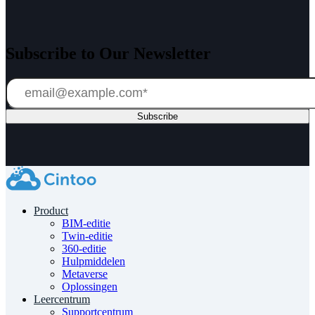
Subscribe to Our Newsletter
Product
BIM-editie
Twin-editie
360-editie
Hulpmiddelen
Metaverse
Oplossingen
Leercentrum
Supportcentrum