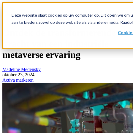
Open main navigation
Deze website slaat cookies op uw computer op. Dit doen we om u
aan te bieden, zowel op deze website als via andere media. Raad
Ontdek de transformerende
Cookie-
kracht van een industriële
metaverse ervaring
Madeline Medensky
oktober 23, 2024
Activa markeren