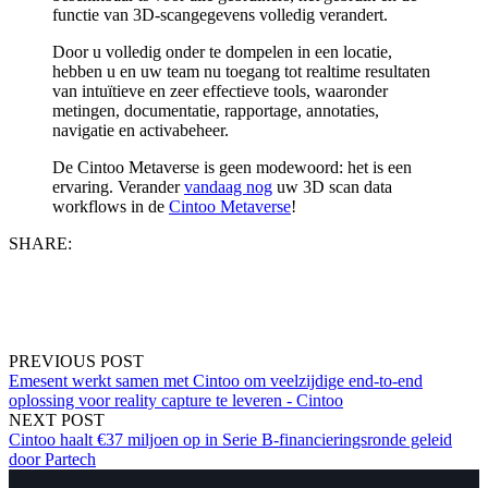
functie van 3D-scangegevens volledig verandert.
Door u volledig onder te dompelen in een locatie,
hebben u en uw team nu toegang tot realtime resultaten
van intuïtieve en zeer effectieve tools, waaronder
metingen, documentatie, rapportage, annotaties,
navigatie en activabeheer.
De Cintoo Metaverse is geen modewoord: het is een
ervaring. Verander
vandaag nog
uw 3D scan data
workflows in de
Cintoo Metaverse
!
SHARE:
PREVIOUS POST
Emesent werkt samen met Cintoo om veelzijdige end-to-end
oplossing voor reality capture te leveren - Cintoo
NEXT POST
Cintoo haalt €37 miljoen op in Serie B-financieringsronde geleid
door Partech