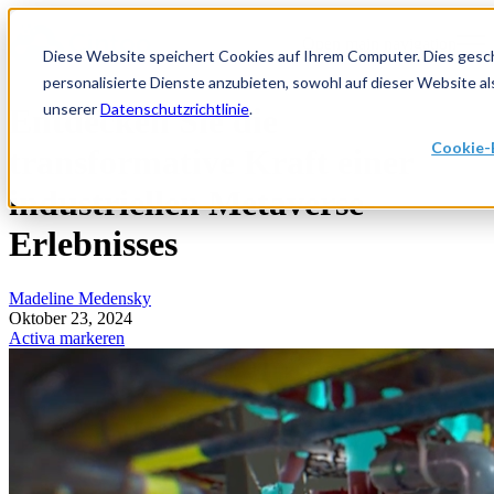
Open main navigation
Diese Website speichert Cookies auf Ihrem Computer. Dies gesch
personalisierte Dienste anzubieten, sowohl auf dieser Website al
unserer
Datenschutzrichtlinie
.
Entdecken Sie die
Cookie-
transformative Kraft einer
industriellen Metaverse-
Erlebnisses
Madeline Medensky
Oktober 23, 2024
Activa markeren