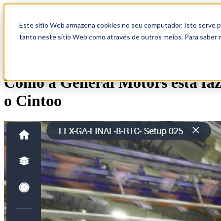
Show submenu for Produto
Pr
Este sítio Web armazena cookies no seu computador. Isto serve pa
tanto neste sítio Web como através de outros meios. Para saber 
Show submenu for Centro de 
Como a General Motors está faz
o Cintoo