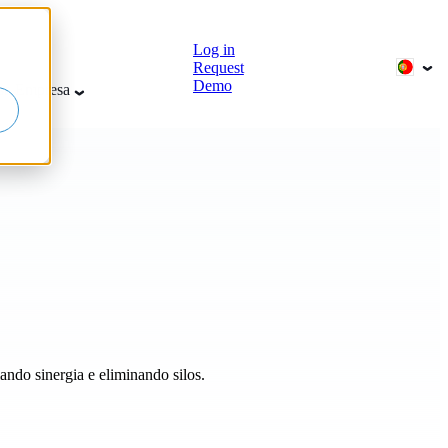
Log in
Request
Demo
sa
Empresa
ando sinergia e eliminando silos.