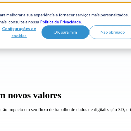
oduto
Soluções
Clientes
ra melhorar a sua experiência e fornecer serviços mais personalizados,
mais, consulte a nossa
Política de Privacidade
.
aprendizagem
Centro de aprendizagem
Show submenu for Empre
Configurações de
OK para mim
Não obrigado
cookies
m novos valores
rão impacto em seu fluxo de trabalho de dados de digitalização 3D, cri