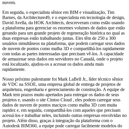
nuvem.
Em seguida, o especialista sênior em BIM e visualização, Tim
Barnes, da Architecture49, e o especialista em tecnologia de design,
David Avella, da HOK Architects, descreveram como estão usando
a plataforma para gerenciar os enormes volumes de dados que estão
gerando para um grande projeto de regeneração histórica no qual as
duas empresas estão trabalhando juntas. Eles têm de 250 a 300
usuários simultâneos na plataforma, que podem carregar seus dados
de nuvem de pontos como malha 3D e compartilhá-los rapidamente
com todas as partes interessadas que precisam vê-los. A capacidade
de armazenar seus dados em servidores no Canadá, onde o projeto
está localizado, ajudou-os a acessar os dados ainda mais
rapidamente.
Nosso próximo palestrante foi Mark LaBell Jr., líder técnico sênior
de VDC na SSOE, uma empresa global de entrega de projetos de
arquitetura, engenharia e gerenciamento de construção. A equipe de
Mark tem prazos muito apertados para entregar os dados de seus
projetos e, usando o site Cintoo Cloud , eles podem carregar seus
dados de nuvem de pontos maciços como malha 3D com muita
rapidez e, em seguida, compartilhá-los com aqueles que precisam
acessá-los e trabalhar neles, incluindo outras empresas envolvidas no
projeto. Além disso, graças à integração da plataforma com o
Autodesk BIM360, a equipe pode carregar facilmente modelos do