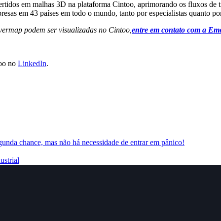
rtidos em malhas 3D na plataforma Cintoo, aprimorando os fluxos de 
as em 43 países em todo o mundo, tanto por especialistas quanto por 
vermap podem ser visualizadas no Cintoo,
entre em contato com a Em
too
no
LinkedIn
.
egunda chance, mas não há necessidade de entrar em pânico!
strial