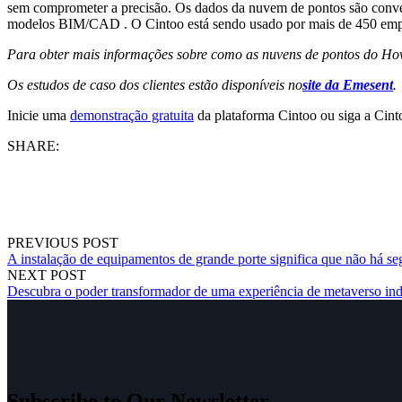
sem comprometer a precisão. Os dados da nuvem de pontos são conve
modelos BIM/CAD . O Cintoo está sendo usado por mais de 450 empres
Para obter mais informações sobre como as nuvens de pontos do Ho
Os estudos de caso dos clientes estão disponíveis no
site da Emesent
.
Inicie uma
demonstração gratuita
da plataforma Cintoo ou siga a Cin
SHARE:
PREVIOUS POST
A instalação de equipamentos de grande porte significa que não há s
NEXT POST
Descubra o poder transformador de uma experiência de metaverso indu
Subscribe to Our Newsletter