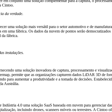
er em conjunto uma solução complementar para a captura, o processame
a Cintoo.
 verdade.
recer uma solução mais versátil para o setor automotivo e de manufatur
is em uma fábrica. Os dados da nuvem de pontos serão democratizados 
 da fábrica.
as instalações.
necendo uma solução inovadora de captura, processamento e visualiza
overmap, permite que as organizações capturem dados LiDAR 3D de forma
do para aumentar a produtividade e a tomada de decisões. Estabelecid
a Austrália.
 Indústria 4.0 uma solução SaaS baseada em nuvem para gerenciar dad
talização, incluindo drones, scanners móveis ou terrestres. A Cintoo of