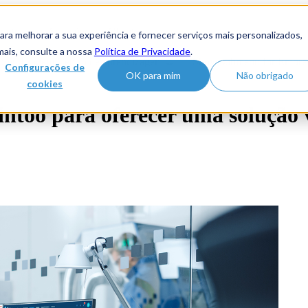
oduto
Soluções
Clientes
ra melhorar a sua experiência e fornecer serviços mais personalizados,
mais, consulte a nossa
Política de Privacidade
.
aprendizagem
Centro de aprendizagem
Show submenu for Empre
Configurações de
OK para mim
Não obrigado
cookies
ntoo para oferecer uma solução v