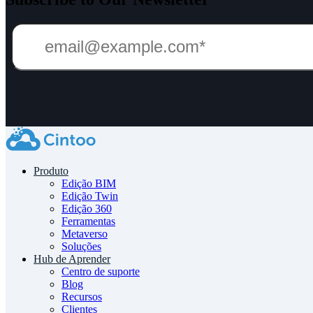
Produto
Edição BIM
Edição Twin
Edição 360
Ferramentas
Metaverso
Soluções
Hub de Aprender
Centro de suporte
Blog
Recursos
Clientes