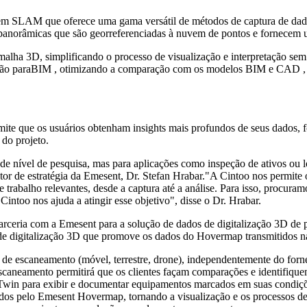
SLAM que oferece uma gama versátil de métodos de captura de dados
panorâmicas que são georreferenciadas à nuvem de pontos e fornecem um
ha 3D, simplificando o processo de visualização e interpretação sem p
lização paraBIM , otimizando a comparação com os modelos BIM e CAD ,
e que os usuários obtenham insights mais profundos de seus dados, f
do projeto.
de nível de pesquisa, mas para aplicações como inspeção de ativos ou 
etor de estratégia da Emesent, Dr. Stefan Hrabar."A Cintoo nos permite
de trabalho relevantes, desde a captura até a análise. Para isso, proc
ntoo nos ajuda a atingir esse objetivo", disse o Dr. Hrabar.
eria com a Emesent para a solução de dados de digitalização 3D de pon
 de digitalização 3D que promove os dados do Hovermap transmitidos n
es de escaneamento (móvel, terrestre, drone), independentemente do fo
aneamento permitirá que os clientes façam comparações e identifiquem
l Twin para exibir e documentar equipamentos marcados em suas condiç
idos pelo Emesent Hovermap, tornando a visualização e os processos de 