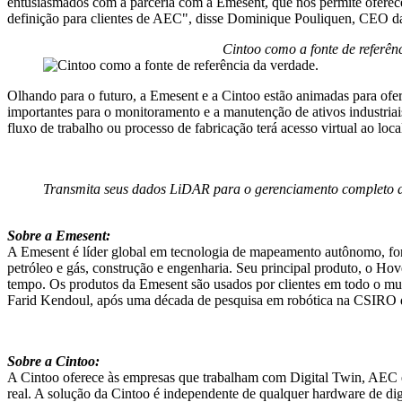
entusiasmados com a parceria com a Emesent, que nos permite oferec
definição para clientes de AEC", disse Dominique Pouliquen, CEO d
Cintoo como a fonte de referência da
Olhando para o futuro, a Emesent e a Cintoo estão animadas para ofe
importantes para o monitoramento e a manutenção de ativos industria
fluxo de trabalho ou processo de fabricação terá acesso virtual ao local
Transmita seus dados LiDAR para o gerenciamento completo d
Sobre a Emesent:
A Emesent é líder global em tecnologia de mapeamento autônomo, for
petróleo e gás, construção e engenharia. Seu principal produto, o H
tempo. Os produtos da Emesent são usados por clientes em todo o mun
Farid Kendoul, após uma década de pesquisa em robótica na CSIRO d
Sobre a Cintoo:
A Cintoo oferece às empresas que trabalham com Digital Twin, AEC e
real. A solução da Cintoo é independente de qualquer hardware de digi