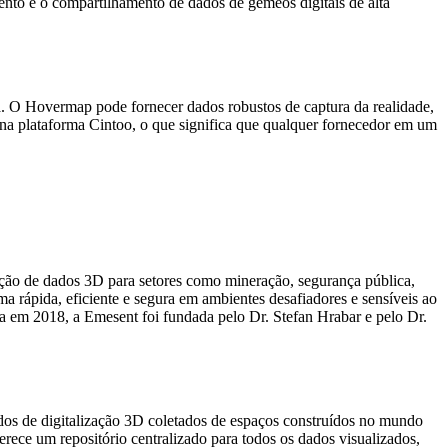
nto e o compartilhamento de dados de gêmeos digitais de alta
a. O Hovermap pode fornecer dados robustos de captura da realidade,
na plataforma Cintoo, o que significa que qualquer fornecedor em um
ção de dados 3D para setores como mineração, segurança pública,
 rápida, eficiente e segura em ambientes desafiadores e sensíveis ao
a em 2018, a Emesent foi fundada pelo Dr. Stefan Hrabar e pelo Dr.
os de digitalização 3D coletados de espaços construídos no mundo
erece um repositório centralizado para todos os dados visualizados,