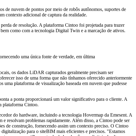
 de nuvem de pontos por meio de robôs autônomos, suportes de
 contexto adicional de captura da realidade.
erda de resolução. A plataforma Cintoo foi projetada para trazer
 bem como com a tecnologia Digital Twin e a marcação de ativos.
ornecendo uma única fonte de verdade, em última
locais, os dados LiDAR capturados geralmente precisam ser
 oferecer isso de uma forma que não tínhamos oferecido anteriormente
uramos uma plataforma de visualização baseada em nuvem que pudesse
ta a ponta proporcionará um valor significativo para o cliente. A
a plataforma Cintoo.
rnecedor do hardware, incluindo a tecnologia Hovermap da Emesent. A
 e resolvam problemas rapidamente. Além disso, a Cintoo pode ser
ões de construção, fornecendo assim um contexto preciso. O Cintoo
digitalização para o siteBIM mais eficientes e precisos. "Estamos