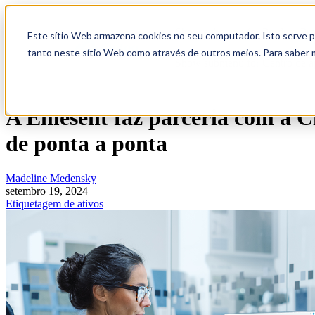
Show submenu for Produto
Pr
Este sítio Web armazena cookies no seu computador. Isto serve pa
tanto neste sítio Web como através de outros meios. Para saber 
Show submenu for Centro de 
A Emesent faz parceria com a Ci
de ponta a ponta
Madeline Medensky
setembro 19, 2024
Etiquetagem de ativos