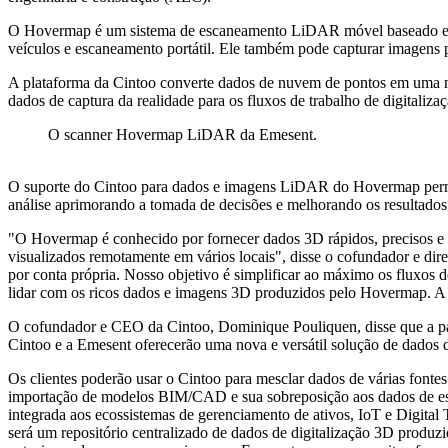
O Hovermap é um sistema de escaneamento LiDAR móvel baseado em 
veículos e escaneamento portátil. Ele também pode capturar imagens 
A plataforma da Cintoo converte dados de nuvem de pontos em uma mal
dados de captura da realidade para os fluxos de trabalho de digita
O scanner Hovermap LiDAR da Emesent.
O suporte do Cintoo para dados e imagens LiDAR do Hovermap permit
análise
aprimorando a tomada de decisões e melhorando os resultados 
"O Hovermap é conhecido por fornecer dados 3D rápidos, precisos e 
visualizados remotamente em vários locais", disse o cofundador e dir
por conta própria. Nosso objetivo é simplificar ao máximo os fluxos 
lidar com os ricos dados e imagens 3D produzidos pelo Hovermap. A Ci
O cofundador e CEO da Cintoo, Dominique Pouliquen, disse que a parc
Cintoo e a Emesent oferecerão uma nova e versátil solução de dados
Os clientes poderão usar o Cintoo para mesclar dados de várias font
importação de modelos BIM/CAD e sua sobreposição aos dados de esc
integrada aos ecossistemas de gerenciamento de ativos, IoT e Digita
será um repositório centralizado de dados de digitalização 3D produz