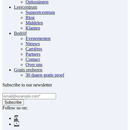
Oplossingen
Leercentrum
Supportcentrum
Blog
Middelen
Klanten
Bedrijf
Evenementen
Nieuws
Carrières
Partners
Contact
Over ons
Gratis proberen
30 dagen gratis proef
Subscribe to our newsletter
Follow us on: