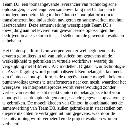
Team D3, een toonaangevende leverancier van technologische
oplossingen, is verheugd een samenwerking met Cintoo aan te
kondigen met betrekking tot het Cintoo Cloud platform om te
transformeren hoe industrieën navigeren en samenwerken met hun
laserscandata. Deze samenwerking weerspiegelt Team D3's
toewijding aan het leveren van geavanceerde oplossingen die
bedrijven in alle sectoren in staat stellen om de gewenste resultaten
te behalen.
Het Cintoo-platform is ontworpen voor zowel beginnende als
ervaren gebruikers in tal van industrieën om gegevens uit de
werkelijkheid te gebruiken in virtuele workflows, waarbij de
vergelijking met BIM en CAD modellen, Digital Twin-technologie
en Asset Tagging wordt geoptimaliseerd. Een belangrijk kenmerk
van Cintoo's cloud-platform is de ongeëvenaarde mogelijkheid om
puntenwolkgegevens te transformeren naar een mesh, waardoor het
weergave- en interpretatieproces wordt vereenvoudigd zonder
verlies van resolutie - dit maakt Cintoo de belangrijkste tool voor
cloud-gebaseerde oplossingen om gescande gegevens op aanvraag
te gebruiken. De mogelijkheden van Cintoo, in combinatie met de
samenwerking van Team D3, zullen gebruikers in staat stellen om
diepere inzichten te verkrijgen uit hun gegevens, waardoor de
besluitvorming wordt verbeterd en de projectresultaten worden
verbeterd.