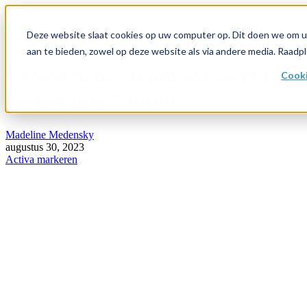
Open main navigation
Deze website slaat cookies op uw computer op. Dit doen we om u
aan te bieden, zowel op deze website als via andere media. Raad
Persbericht: Team D3 werkt
Cooki
samen met Cintoo
Madeline Medensky
augustus 30, 2023
Activa markeren