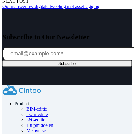
NEXT POST
Optimaliseer uw digitale tweeling met asset tagging
Subscribe to Our Newsletter
Product
BIM-editie
Twin-editie
360-editie
Hulpmiddelen
Metaverse