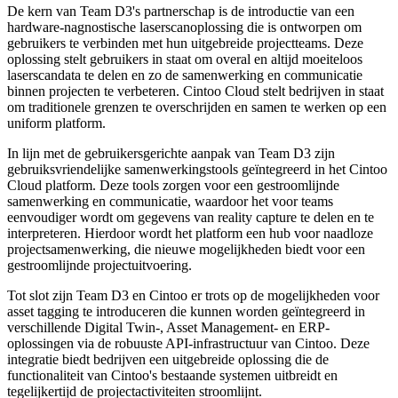
De kern van Team D3's partnerschap is de introductie van een
hardware-nagnostische laserscanoplossing die is ontworpen om
gebruikers te verbinden met hun uitgebreide projectteams. Deze
oplossing stelt gebruikers in staat om overal en altijd moeiteloos
laserscandata te delen en zo de samenwerking en communicatie
binnen projecten te verbeteren. Cintoo Cloud stelt bedrijven in staat
om traditionele grenzen te overschrijden en samen te werken op een
uniform platform.
In lijn met de gebruikersgerichte aanpak van Team D3 zijn
gebruiksvriendelijke samenwerkingstools geïntegreerd in het Cintoo
Cloud platform. Deze tools zorgen voor een gestroomlijnde
samenwerking en communicatie, waardoor het voor teams
eenvoudiger wordt om gegevens van reality capture te delen en te
interpreteren. Hierdoor wordt het platform een hub voor naadloze
projectsamenwerking, die nieuwe mogelijkheden biedt voor een
gestroomlijnde projectuitvoering.
Tot slot zijn Team D3 en Cintoo er trots op de mogelijkheden voor
asset tagging te introduceren die kunnen worden geïntegreerd in
verschillende Digital Twin-, Asset Management- en ERP-
oplossingen via de robuuste API-infrastructuur van Cintoo. Deze
integratie biedt bedrijven een uitgebreide oplossing die de
functionaliteit van Cintoo's bestaande systemen uitbreidt en
tegelijkertijd de projectactiviteiten stroomlijnt.