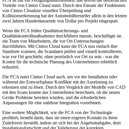
FCA ist nur ein Fertigungsunternehmen, das bereits die betrieblichen
Vorteile von Cintoo Cloud nutzt. Durch den Einsatz der Funktionen
von Cintoo Cloudzur visuellen Überprüfung und
Kollisionserkennung hat der Automobilhersteller allein in den letzten
zwei Jahren Hunderttausende von Dollar pro Projekt eingespart.
Wenn die FCA früher Qualitätssicherungs- und
Qualitätskontrollmaßnahmen durchführen musste, beschäftigte sie
ein Team von Mitarbeitern, die vor Ort Untersuchungen
durchführten. Mit Cintoo Cloud kann die FCA nun einfach ihre
Standorte scannen, die Scandaten prüfen und visuell kontrollieren,
was vor Ort geschieht, ohne persönlich vor Ort zu sein - was die
Kosten für die technische Planung des Unternehmens erheblich
reduziert.
Die FCA nutzt Cintoo Cloud auch, um vor der Installation oder
während der Entwurfsphase Konflikte mit der Ausrüstung zu
erkennen und zu lösen. Durch den Vergleich der Modelle von CAD
mit den Scans konnte das Unternehmen berechnen, ob die neuen
Geräte Probleme bereiten würden, und die erforderlichen
Anpassungen für eine nahtlose Integration vornehmen.
Eine weitere Möglichkeit, wie die FCA von der Technologie
profitiert, besteht darin, dass sie einen engeren Kontakt zu ihren
Zulieferern herstellt, indem sie sich bei der Angebotsabgabe, dem
Installationsfortschritt und der Validierung der korrekten