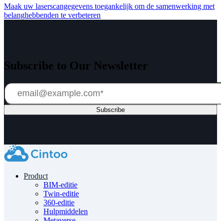
Maak uw laserscangegevens toegankelijk om de samenwerking met
belanghebbenden te verbeteren
Subscribe to Our Newsletter
Product
BIM-editie
Twin-editie
360-editie
Hulpmiddelen
Metaverse