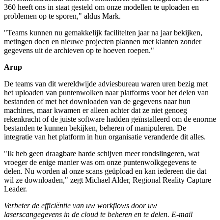
360 heeft ons in staat gesteld om onze modellen te uploaden en
problemen op te sporen," aldus Mark.
"Teams kunnen nu gemakkelijk faciliteiten jaar na jaar bekijken,
metingen doen en nieuwe projecten plannen met klanten zonder
gegevens uit de archieven op te hoeven roepen."
Arup
De teams van dit wereldwijde adviesbureau waren uren bezig met
het uploaden van puntenwolken naar platforms voor het delen van
bestanden of met het downloaden van de gegevens naar hun
machines, maar kwamen er alleen achter dat ze niet genoeg
rekenkracht of de juiste software hadden geïnstalleerd om de enorme
bestanden te kunnen bekijken, beheren of manipuleren. De
integratie van het platform in hun organisatie veranderde dit alles.
"Ik heb geen draagbare harde schijven meer rondslingeren, wat
vroeger de enige manier was om onze puntenwolkgegevens te
delen. Nu worden al onze scans geüpload en kan iedereen die dat
wil ze downloaden," zegt Michael Alder, Regional Reality Capture
Leader.
Verbeter de efficiëntie van uw workflows door uw
laserscangegevens in de cloud te beheren en te delen. E-mail