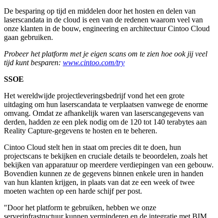
De besparing op tijd en middelen door het hosten en delen van
laserscandata in de cloud is een van de redenen waarom veel van
onze klanten in de bouw, engineering en architectuur Cintoo Cloud
gaan gebruiken.
Probeer het platform met je eigen scans om te zien hoe ook jij veel
tijd kunt besparen:
www.cintoo.com/try
SSOE
Het wereldwijde projectleveringsbedrijf vond het een grote
uitdaging om hun laserscandata te verplaatsen vanwege de enorme
omvang. Omdat ze afhankelijk waren van laserscangegevens van
derden, hadden ze een plek nodig om de 120 tot 140 terabytes aan
Reality Capture-gegevens te hosten en te beheren.
Cintoo Cloud stelt hen in staat om precies dit te doen, hun
projectscans te bekijken en cruciale details te beoordelen, zoals het
bekijken van apparatuur op meerdere verdiepingen van een gebouw.
Bovendien kunnen ze de gegevens binnen enkele uren in handen
van hun klanten krijgen, in plaats van dat ze een week of twee
moeten wachten op een harde schijf per post.
"Door het platform te gebruiken, hebben we onze
serverinfrastructuur kunnen verminderen en de integratie met BIM