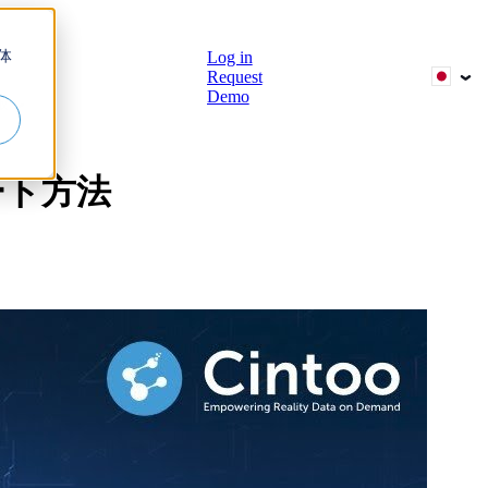
体
Log in
Request
Demo
報
ート方法