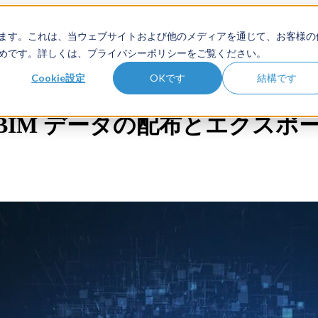
品
ソリューション
顧客
ます。これは、当ウェブサイトおよび他のメディアを通じて、お客様の
めです。詳しくは、プライバシーポリシーをご覧ください。
ニングハブ
ラーニングハブ
Show submenu for 会社情報
会社情
Cookie設定
OKです
結構です
oBIM データの配布とエクスポ