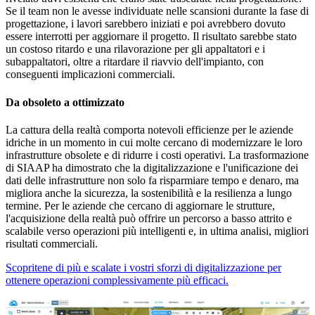
Se il team non le avesse individuate nelle scansioni durante la fase di
progettazione, i lavori sarebbero iniziati e poi avrebbero dovuto
essere interrotti per aggiornare il progetto. Il risultato sarebbe stato
un costoso ritardo e una rilavorazione per gli appaltatori e i
subappaltatori, oltre a ritardare il riavvio dell'impianto, con
conseguenti implicazioni commerciali.
Da obsoleto a ottimizzato
La cattura della realtà comporta notevoli efficienze per le aziende
idriche in un momento in cui molte cercano di modernizzare le loro
infrastrutture obsolete e di ridurre i costi operativi. La trasformazione
di SIAAP ha dimostrato che la digitalizzazione e l'unificazione dei
dati delle infrastrutture non solo fa risparmiare tempo e denaro, ma
migliora anche la sicurezza, la sostenibilità e la resilienza a lungo
termine. Per le aziende che cercano di aggiornare le strutture,
l'acquisizione della realtà può offrire un percorso a basso attrito e
scalabile verso operazioni più intelligenti e, in ultima analisi, migliori
risultati commerciali.
Scopritene di più e scalate i vostri sforzi di digitalizzazione per
ottenere operazioni complessivamente più efficaci.