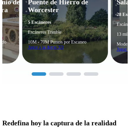
onio del
Puente de Hierro de
Sal
rra
Worcester
28 Esc
5 Escáneres
Escáne
Escáneres Trimble
13 mil
eado
10M - 70M Puntos por Escaneo
Modelo
Jugar a la demo 3D
Jugar 
Redefina hoy la captura de la realidad