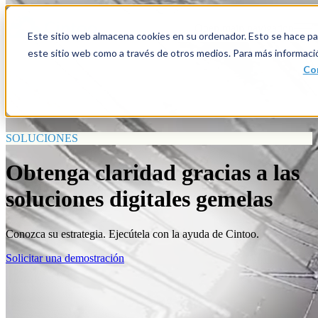
Open main navigation
Este sitio web almacena cookies en su ordenador. Esto se hace par
este sitio web como a través de otros medios. Para más informaci
Con
SOLUCIONES
Obtenga claridad gracias a las
soluciones digitales gemelas
Conozca su estrategia. Ejecútela con la ayuda de Cintoo.
Solicitar una demostración