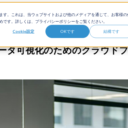
品
ソリューション
顧客
ます。これは、当ウェブサイトおよび他のメディアを通じて、お客様の
めです。詳しくは、プライバシーポリシーをご覧ください。
ニングハブ
ラーニングハブ
Show submenu for 会社情報
会社情
Cookie設定
OKです
結構です
データ可視化のためのクラウド