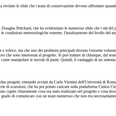
rivelato le sfide che i team di conservazione devono affrontare quando
 Douglas Pritchard, che ha evidenziato le numerose sfide che i siti del pa
 le condizioni meteorologiche estreme, l'innalzamento del livello del ma
le e veloce, ma che uno dei problemi principali diventa l'enorme volume 
coloro che sono interessati al progetto. Si può trattare di chiunque, dal t
me manipolare le nuvole di punti. Quindi, il vantaggio di un sistema on
er due progetti, entrambi avviati da Carlo Vientini dell'Università di 
erie di scansioni, che ha poi potuto caricare sulla piattaforma Cintoo Clo
to capire chiaramente cosa era stato realizzato nel progetto e cosa dove
 in grado di comunicare con un team numeroso che non era necessariament