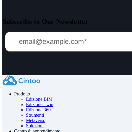
Subscribe to Our Newsletter
Prodotto
Edizione BIM
Edizione Twin
Edizione 360
Strumenti
Metaverso
Soluzioni
Centro di apprendimento