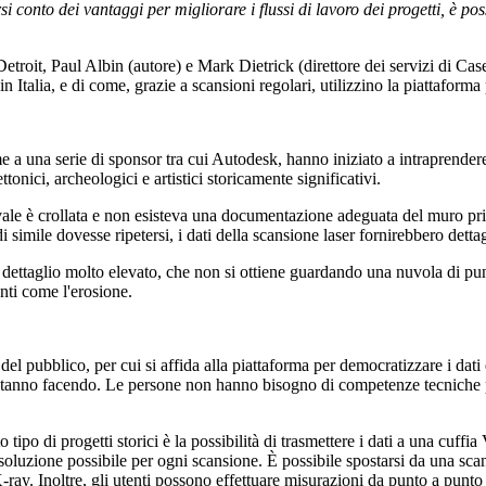
si conto dei vantaggi per migliorare i flussi di lavoro dei progetti, è po
troit, Paul Albin (autore) e Mark Dietrick (direttore dei servizi di Ca
, in Italia, e di come, grazie a scansioni regolari, utilizzino la piattafo
 a una serie di sponsor tra cui Autodesk, hanno iniziato a intraprendere
tonici, archeologici e artistici storicamente significativi.
ale è crollata e non esisteva una documentazione adeguata del muro prima 
simile dovesse ripetersi, i dati della scansione laser fornirebbero dettagl
 dettaglio molto elevato, che non si ottiene guardando una nuvola di pu
nti come l'erosione.
el pubblico, per cui si affida alla piattaforma per democratizzare i dati 
stanno facendo. Le persone non hanno bisogno di competenze tecniche pe
tipo di progetti storici è la possibilità di trasmettere i dati a una cuf
soluzione possibile per ogni scansione. È possibile spostarsi da una scan
ay. Inoltre, gli utenti possono effettuare misurazioni da punto a punto 