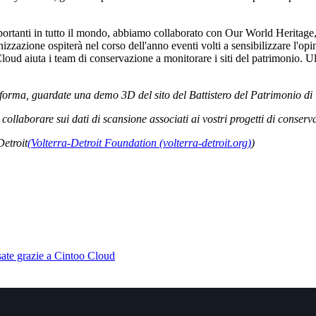
mportanti in tutto il mondo, abbiamo collaborato con Our World Heritage, 
anizzazione ospiterà nel corso dell'anno eventi volti a sensibilizzare l'o
oud aiuta i team di conservazione a monitorare i siti del patrimonio. Ult
attaforma, guardate una demo 3D del sito del Battistero del Patrimonio 
ollaborare sui dati di scansione associati ai vostri progetti di conserva
Detroit
(Volterra-Detroit Foundation (volterra-detroit.org)
)
essate grazie a Cintoo Cloud