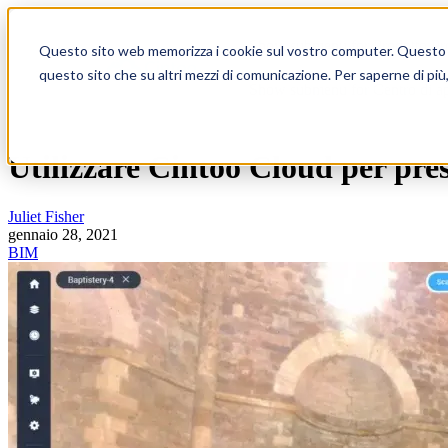
Show submenu for Prodotto
Pr
Questo sito web memorizza i cookie sul vostro computer. Questo per 
questo sito che su altri mezzi di comunicazione. Per saperne di più
Show submenu for Centro di a
Utilizzare Cintoo Cloud per pres
Juliet Fisher
gennaio 28, 2021
BIM