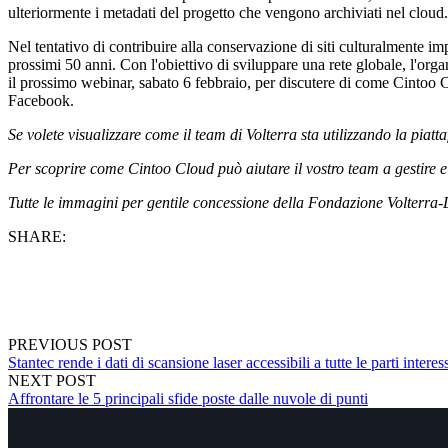
ulteriormente i metadati del progetto che vengono archiviati nel cloud.
Nel tentativo di contribuire alla conservazione di siti culturalmente i
prossimi 50 anni. Con l'obiettivo di sviluppare una rete globale, l'org
il prossimo webinar, sabato 6 febbraio, per discutere di come Cintoo Cl
Facebook.
Se volete visualizzare come il team di Volterra sta utilizzando la pi
Per scoprire come Cintoo Cloud può aiutare il vostro team a gestire e c
Tutte le immagini per gentile concessione della Fondazione Volterra-
SHARE:
PREVIOUS POST
Stantec rende i dati di scansione laser accessibili a tutte le parti inter
NEXT POST
Affrontare le 5 principali sfide poste dalle nuvole di punti