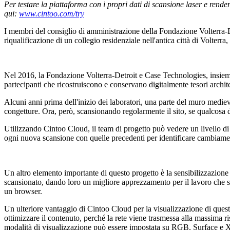
Per testare la piattaforma con i propri dati di scansione laser e render
qui:
www.cintoo.com/try
I membri del consiglio di amministrazione della Fondazione Volterra-De
riqualificazione di un collegio residenziale nell'antica città di Volterra
Nel 2016, la Fondazione Volterra-Detroit e Case Technologies, insieme
partecipanti che ricostruiscono e conservano digitalmente tesori architet
Alcuni anni prima dell'inizio dei laboratori, una parte del muro mediev
congetture. Ora, però, scansionando regolarmente il sito, se qualcosa di 
Utilizzando Cintoo Cloud, il team di progetto può vedere un livello di
ogni nuova scansione con quelle precedenti per identificare cambiame
Un altro elemento importante di questo progetto è la sensibilizzazione d
scansionato, dando loro un migliore apprezzamento per il lavoro che 
un browser.
Un ulteriore vantaggio di Cintoo Cloud per la visualizzazione di questo 
ottimizzare il contenuto, perché la rete viene trasmessa alla massima ri
modalità di visualizzazione può essere impostata su RGB, Surface e X-r