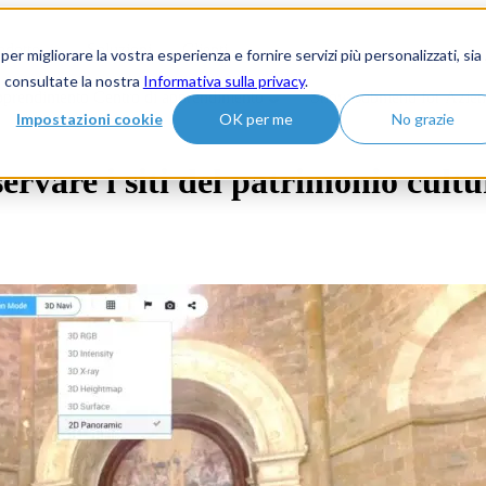
odotto
Soluzioni
Clienti
migliorare la vostra esperienza e fornire servizi più personalizzati, sia
, consultate la nostra
Informativa sulla privacy
.
pprendimento
Centro di apprendimento
Show submenu for Azien
Impostazioni cookie
OK per me
No grazie
ervare i siti del patrimonio cultu