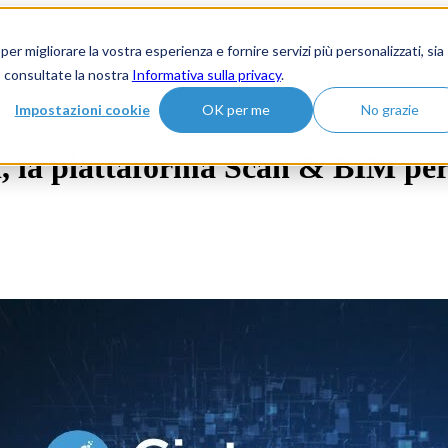
odotto
Soluzioni
Clienti
migliorare la vostra esperienza e fornire servizi più personalizzati, sia
, consultate la nostra
Informativa sulla privacy
.
pprendimento
Centro di apprendimento
Show submenu for Azien
Impostazioni cookie
OK per me
No grazie
la piattaforma Scan & BIM per l'a