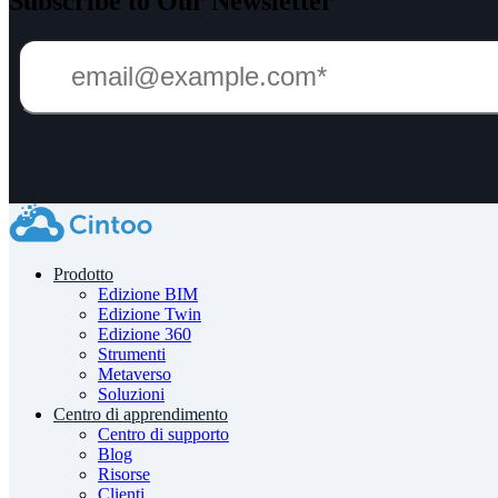
Subscribe to Our Newsletter
Prodotto
Edizione BIM
Edizione Twin
Edizione 360
Strumenti
Metaverso
Soluzioni
Centro di apprendimento
Centro di supporto
Blog
Risorse
Clienti