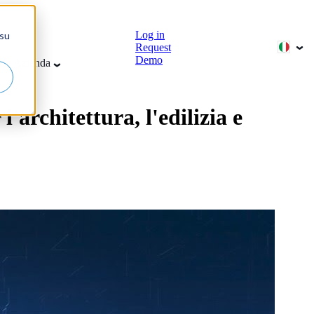
Log in
 su
Request
Demo
da
Azienda
rchitettura, l'edilizia e