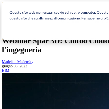
Show submenu for Prodotto
Pr
Questo sito web memorizza i cookie sul vostro computer. Questo per 
questo sito che su altri mezzi di comunicazione. Per saperne di più
Show submenu for Centro di a
Webinar Spar 3D: Cintoo Cloud, 
l'ingegneria
Madeline Medensky
giugno 08, 2023
BIM