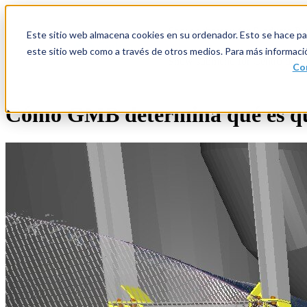
Show submenu for Producto
Pr
Este sitio web almacena cookies en su ordenador. Esto se hace par
este sitio web como a través de otros medios. Para más informaci
Show submenu for Centro de ap
Con
Cómo GMB determina qué es qué 