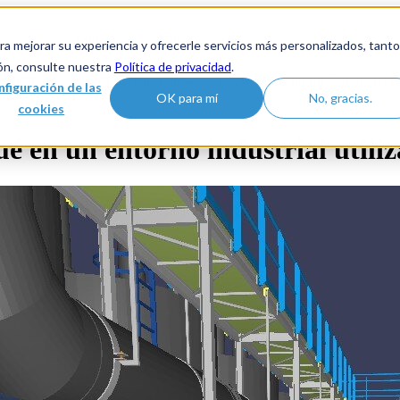
oducto
Soluciones
Clientes
a mejorar su experiencia y ofrecerle servicios más personalizados, tant
ón, consulte nuestra
Política de privacidad
.
rendizaje
Centro de aprendizaje
Show submenu for Compañía
C
figuración de las
OK para mí
No, gracias.
cookies
en un entorno industrial utili