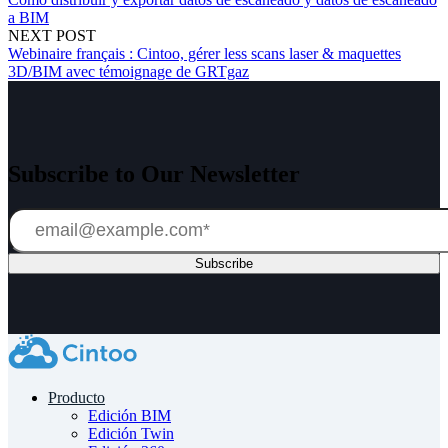
a BIM
NEXT POST
Webinaire français : Cintoo, gérer less scans laser & maquettes
3D/BIM avec témoignage de GRTgaz
Subscribe to Our Newsletter
Producto
Edición BIM
Edición Twin