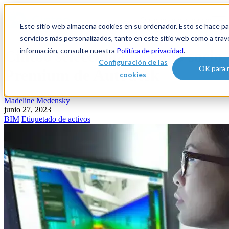
Open main navigation
Este sitio web almacena cookies en su ordenador. Esto se hace par
servicios más personalizados, tanto en este sitio web como a tra
información, consulte nuestra
Política de privacidad
.
Cintoo seleccionado como socio
Configuración de las
OK para 
Premium de Autodesk
cookies
Madeline Medensky
junio 27, 2023
BIM
Etiquetado de activos