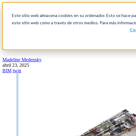
Open main navigation
Este sitio web almacena cookies en su ordenador. Esto se hace par
este sitio web como a través de otros medios. Para más informaci
Con
Importación de datos de
escaneado 3D: Cómo funciona
Madeline Medensky
abril 23, 2025
BIM
twin