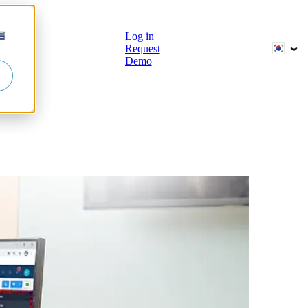
브
를
Log in
Request
Demo