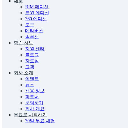
제품
BIM 에디션
트윈 에디션
360 에디션
도구
메타버스
솔루션
학습 허브
지원 센터
블로그
자료실
고객
회사 소개
이벤트
뉴스
채용 정보
파트너
문의하기
회사 개요
무료로 시작하기
30일 무료 체험