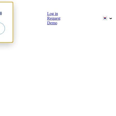
브
를
Log in
Request
Demo