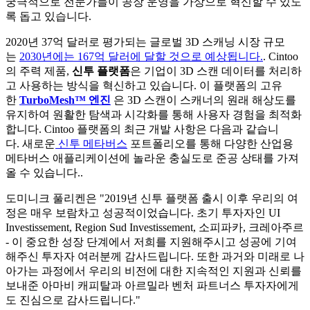
궁극적으로 전문가들이 공장 운영을 가상으로 혁신할 수 있도
록 돕고 있습니다.
2020년 37억 달러로 평가되는 글로벌 3D 스캐닝 시장 규모
는
2030년에는 167억 달러에 달할 것으로 예상됩니다.
.
Cintoo
의 주력 제품,
신투 플랫폼
은 기업이 3D 스캔 데이터를 처리하
고 사용하는 방식을 혁신하고 있습니다. 이 플랫폼의 고유
한
TurboMesh
™ 엔진
은 3D 스캔이 스캐너의 원래 해상도를
유지하여 원활한 탐색과 시각화를 통해 사용자 경험을 최적화
합니다. Cintoo 플랫폼의 최근 개발 사항은 다음과 같습니
다.
새로운
신투 메타버스
포트폴리오를 통해 다양한 산업용
메타버스 애플리케이션에 놀라운 충실도로 준공 상태를 가져
올 수 있습니다.
.
도미니크 풀리켄은 "2019년 신투 플랫폼 출시 이후 우리의 여
정은 매우 보람차고 성공적이었습니다. 초기 투자자인 UI
Investissement, Region Sud Investissement
,
소피파카, 크레아주르
- 이 중요한 성장 단계에서 저희를 지원해주시고 성공에 기여
해주신 투자자 여러분께 감사드립니다. 또한 과거와 미래로 나
아가는 과정에서 우리의 비전에 대한 지속적인 지원과 신뢰를
보내준 아마비 캐피탈과 아르밀라 벤처 파트너스 투자자에게
도 진심으로 감사드립니다."