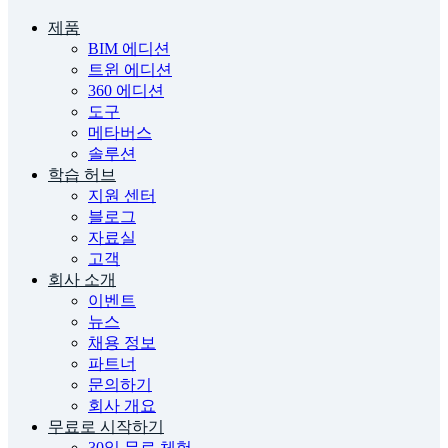
제품
BIM 에디션
트윈 에디션
360 에디션
도구
메타버스
솔루션
학습 허브
지원 센터
블로그
자료실
고객
회사 소개
이벤트
뉴스
채용 정보
파트너
문의하기
회사 개요
무료로 시작하기
30일 무료 체험