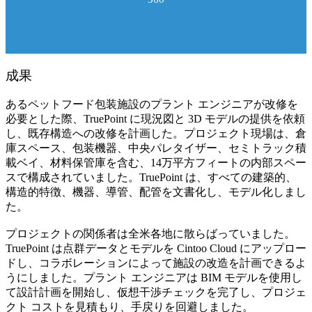
成果
あるペットフード包装施設のプラント エンジニアが改修を
必要とした際、TruePoint に現況図と 3D モデルの提供を依頼
し、既存構造への改修を計画した。プロジェクト現場は、倉
庫スペース、包装機器、中央パレタイザー、セミトラック積
載ベイ、材料保管庫を含む、14万平方フィートの内部スペー
スで構成されていました。TruePoint は、すべての建築的、
構造的特徴、機器、導管、配管を文書化し、モデル化しまし
た。
プロジェクトの関係者は全米各地に散らばっていました。
TruePoint は点群データとモデルを Cintoo Cloud にアップロー
ドし、コラボレーションによって施設の改造を計画できるよ
うにしました。プラント エンジニアは BIM モデルを使用し
て設計計画を開始し、仮想干渉チェックを完了し、プロジェ
クト コストを見積もり、手戻りを回避しました。