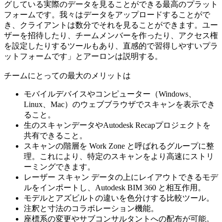
グしている実際のデータを見ることができる最高のプラット
フォームです。我々はデータをアップロードすることがで
き、クライアントは数分でそれを見ることができます。ユー
ザーを招待したり、チームメンバーを作ったり、アクセス権
を設定したりするツールもあり、直感的で習得しやすいプラ
ットフォームです」とアーロンは説明する。
チームにとっての最大のメリットは
モバイルデバイスやコンピューター（Windows、
Linux、Mac）のウェブブラウザでスキャンを表示でき
ること。
生のスキャンデータやAutodesk Recapプロジェクトを
共有できること。
スキャンの階層を Work Zone と呼ばれるグループに整
理。これにより、特定のスキャンをより高速にストリ
ーミングできます。
レーザー スキャン データの上にレイアウトできるモデ
ルをインポートし、Autodesk BIM 360 と相互作用。
モデルとアズビルトの違いを色分けする比較ツール。
注釈と寸法のコラボレーション機能。
座標系の変更やサブコンサルタントへの配布が可能。