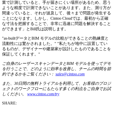
業で計測していると、手が届きにくい場所があるため、思う
ような精度で計測できないことがあります。また、測り方が
間違っていると、それが波及して、後々まで問題が発生する
ことになります。しかし、Cintoo Cloudでは、最初から正確
な寸法を把握することで、非常に迅速に問題を解決すること
ができます」とBill氏は説明します。
"as-builtデータとBIM モデルの比較ができることの熟練度と
流動性には驚かされました。" "私たちが地中に設置してい
るものが、デザイナーや建築家が設計したものであることを
保証してくれます。"
ご自身のレーザースキャンデータとBIM モデルを使ってデモ
を行うことで、どのように効率を改善し、チームの時間を節
約できるかをご覧ください：
sales@cintoo.com
また、30日間の無料トライアルを利用して、お客様のプロジ
ェクトのワークフローにもたらす多くの利点をご自身でお試
しください。
www.cintoo.com/try
SHARE: