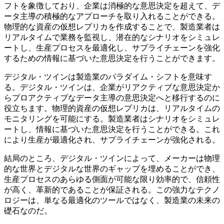
フトを象徴しており、企業は消極的な意思決定を超えて、デ
ータ主導の積極的なアプローチを取り入れることができる。
物理的な資産の仮想レプリカを作成することで、製造業者は
リアルタイムで業務を監視し、潜在的なシナリオをシミュレ
ートし、生産プロセスを最適化し、サプライチェーンを強化
するための情報に基づいた意思決定を行うことができます。
デジタル・ツインは製造業のパラダイム・シフトを意味す
る。デジタル・ツインは、企業がリアクティブな意思決定か
らプロアクティブなデータ主導の意思決定へと移行するのに
役立ちます。物理的資産の仮想レプリカは、リアルタイムの
モニタリングを可能にする。製造業者はシナリオをシミュレ
ートし、情報に基づいた意思決定を行うことができる。これ
により生産が最適化され、サプライチェーンが強化される。
結局のところ、デジタル・ツインによって、メーカーは物理
的な世界とデジタルな世界のギャップを埋めることができ、
生産プロセスのあらゆる側面が可能な限り効率的で、信頼性
が高く、革新的であることが保証される。この強力なテクノ
ロジーは、単なる最適化のツールではなく、製造業の未来の
礎石なのだ。