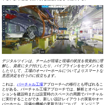
デジタルツインは、チームが現場と現場の状況を視覚的に理
解し、資産にタグ付けしたり、パイプラインをセグメント化
したりして、工場のオーバーホールについてよりスマートな
意思決定を行うのに役立ちます。
これは、
バーチャル工場
アプローチへの移行とも呼ばれるこ
とがある。バーチャル工場アプローチでは、解析とオペレー
ションを建設時または設置時のスペースの周囲でバーチャル
に実行することができ、新しい設計レイアウトの実装やオー
バーホール、設備や機械の更新方法について、エンジニア、