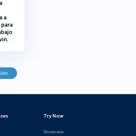
a
a a
 para
abajo
win.
ción
ces
Try Now
Showcase