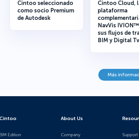
Cintoo seleccionado
Cintoo Cloud, l
como socio Premium
plataforma
de Autodesk
complementari
NavVis IVION™
sus flujos de tr
BIM y Digital T
Más informa
Cintoo
About Us
Resour
BIM Edition
Company
Support