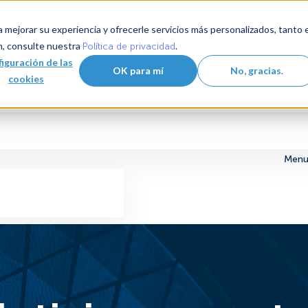
 mejorar su experiencia y ofrecerle servicios más personalizados, tanto 
n, consulte nuestra
.
Política de privacidad
iguración de las
OK para mí
No, gracias.
cookies
Menu